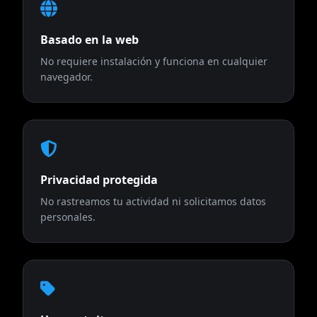
Basado en la web
No requiere instalación y funciona en cualquier
navegador.
Privacidad protegida
No rastreamos tu actividad ni solicitamos datos
personales.