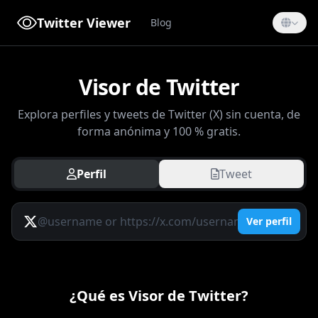
Twitter Viewer
Blog
Visor de Twitter
Explora perfiles y tweets de Twitter (X) sin cuenta, de
forma anónima y 100 % gratis.
Perfil
Tweet
Ver perfil
¿Qué es Visor de Twitter?